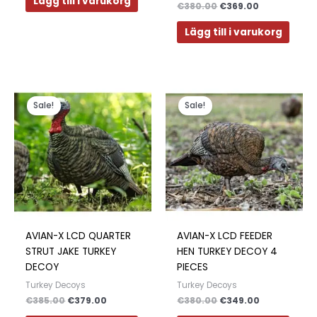
Lägg till i varukorg
€
380.00
€
369.00
Lägg till i varukorg
Det
Det
Det
Det
ursprungliga
nuvarande
ursprungliga
nuvarande
Sale!
Sale!
priset
priset
priset
priset
var:
är:
var:
är:
€385.00.
€379.00.
€380.00.
€349.00.
AVIAN-X LCD QUARTER
AVIAN-X LCD FEEDER
STRUT JAKE TURKEY
HEN TURKEY DECOY 4
DECOY
PIECES
Turkey Decoys
Turkey Decoys
€
385.00
€
379.00
€
380.00
€
349.00