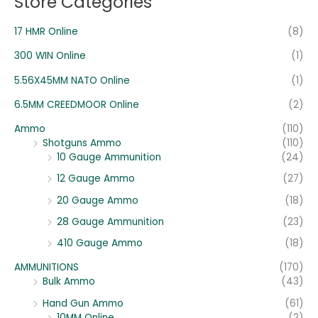
Store Categories
:
17 HMR Online
(8)
300 WIN Online
(1)
5.56X45MM NATO Online
(1)
6.5MM CREEDMOOR Online
(2)
Ammo
(110)
Shotguns Ammo
(110)
10 Gauge Ammunition
(24)
12 Gauge Ammo
(27)
20 Gauge Ammo
(18)
28 Gauge Ammunition
(23)
410 Gauge Ammo
(18)
AMMUNITIONS
(170)
Bulk Ammo
(43)
Hand Gun Ammo
(61)
10MM Online
(2)