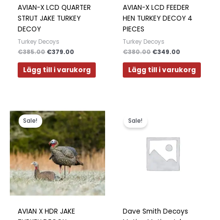
AVIAN-X LCD QUARTER
AVIAN-X LCD FEEDER
STRUT JAKE TURKEY
HEN TURKEY DECOY 4
DECOY
PIECES
Turkey Decoys
Turkey Decoys
€
385.00
€
379.00
€
380.00
€
349.00
Lägg till i varukorg
Lägg till i varukorg
Det
Det
Det
Det
Den
ursprungliga
nuvarande
ursprungliga
nuvarande
här
Sale!
Sale!
priset
priset
priset
priset
produkten
var:
är:
var:
är:
€490.00.
€417.00.
€200.00.
€190.00.
har
flera
varianter.
De
olika
alternativ
kan
AVIAN X HDR JAKE
Dave Smith Decoys
väljas