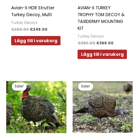
Polish
Avian-X HDR Strutter
AVIAN-X TURKEY
Slovak
Turkey Decoy, Multi
TROPHY TOM DECOY &
TAXIDERMY MOUNTING
Turkey Decoys
Slovenian
KIT
€
260.00
€
249.00
Dutch
Turkey Decoys
Lägg till i varukorg
€
380.00
€
369.00
Bulgarian
Danish
Lägg till i varukorg
Det
Det
Det
Det
ursprungliga
nuvarande
ursprungliga
nuvarande
Sale!
Sale!
priset
priset
priset
priset
var:
är:
var:
är:
€385.00.
€379.00.
€380.00.
€349.00.