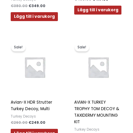
€
380.00
€
349.00
Lägg till i varukorg
Lägg till i varukorg
Det
Det
Det
Det
ursprungliga
nuvarande
ursprungliga
nuvarande
Sale!
Sale!
priset
priset
priset
priset
var:
är:
var:
är:
€260.00.
€249.00.
€380.00.
€369.00.
Avian-X HDR Strutter
AVIAN-X TURKEY
Turkey Decoy, Multi
TROPHY TOM DECOY &
TAXIDERMY MOUNTING
Turkey Decoys
KIT
€
260.00
€
249.00
Turkey Decoys