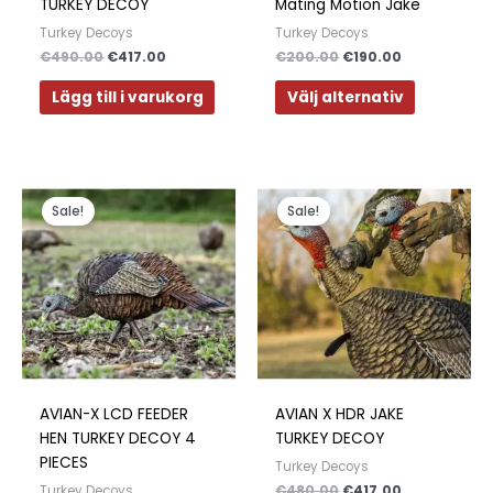
TURKEY DECOY
Mating Motion Jake
på
Turkey Decoys
Turkey Decoys
produktsi
€
490.00
€
417.00
€
200.00
€
190.00
Lägg till i varukorg
Välj alternativ
Det
Det
Det
Det
ursprungliga
nuvarande
ursprungliga
nuvarande
Sale!
Sale!
priset
priset
priset
priset
var:
är:
var:
är:
€380.00.
€349.00.
€480.00.
€417.00.
AVIAN-X LCD FEEDER
AVIAN X HDR JAKE
HEN TURKEY DECOY 4
TURKEY DECOY
PIECES
Turkey Decoys
€
480.00
€
417.00
Turkey Decoys